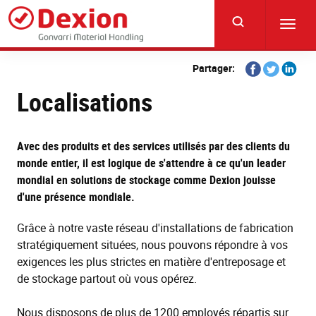
Skip
to
Toggl
main
navig
content
Share
Share
Share
Partager:
on
on
on
Localisations
Facebook
Twitter
Linkedi
Avec des produits et des services utilisés par des clients du
monde entier, il est logique de s'attendre à ce qu'un leader
mondial en solutions de stockage comme Dexion jouisse
d'une présence mondiale.
Grâce à notre vaste réseau d'installations de fabrication
stratégiquement situées, nous pouvons répondre à vos
exigences les plus strictes en matière d'entreposage et
de stockage partout où vous opérez.
Nous disposons de plus de 1200 employés répartis sur