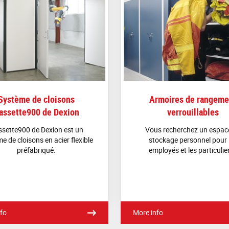
Système de cloisons
Armoires de rangeme
assette900 de Dexion
verrouillables
sette900 de Dexion est un
Vous recherchez un espac
e de cloisons en acier flexible
stockage personnel pour 
préfabriqué.
employés et les particulie
fo
More info