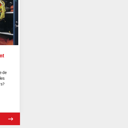
nt
e de
les
rs?