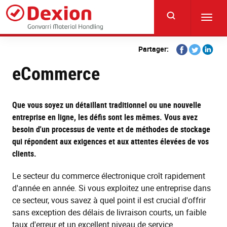
Skip
to
Toggl
main
navig
content
Share
Share
Share
Partager:
on
on
on
eCommerce
Facebook
Twitter
Linkedi
Que vous soyez un détaillant traditionnel ou une nouvelle
entreprise en ligne, les défis sont les mêmes. Vous avez
besoin d'un processus de vente et de méthodes de stockage
qui répondent aux exigences et aux attentes élevées de vos
clients.
Le secteur du commerce électronique croît rapidement
d'année en année. Si vous exploitez une entreprise dans
ce secteur, vous savez à quel point il est crucial d'offrir
sans exception des délais de livraison courts, un faible
taux d'erreur et un excellent niveau de service.