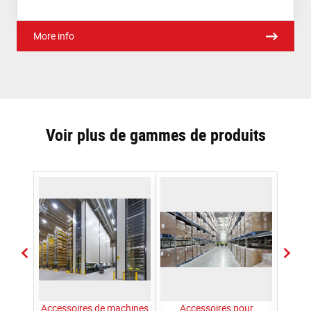
More info
Voir plus de gammes de produits
curité
Accessoires de machines
Accessoires pour
Ac