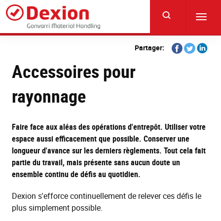
Skip
to
Toggl
main
navig
content
Share
Share
Share
Partager:
on
on
on
Accessoires pour
Facebook
Twitter
Linkedi
rayonnage
Faire face aux aléas des opérations d'entrepôt. Utiliser votre
espace aussi efficacement que possible. Conserver une
longueur d'avance sur les derniers règlements. Tout cela fait
partie du travail, mais présente sans aucun doute un
ensemble continu de défis au quotidien.
Dexion s'efforce continuellement de relever ces défis le
plus simplement possible.